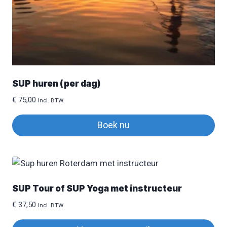
SUP huren (per dag)
€
75,00
Incl. BTW
Boek nu
SUP Tour of SUP Yoga met instructeur
€
37,50
Incl. BTW