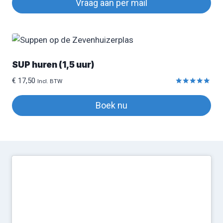
Vraag aan per mail
SUP huren (1,5 uur)
€
17,50
Incl. BTW
Gewaardeerd
5.00
Boek nu
uit 5