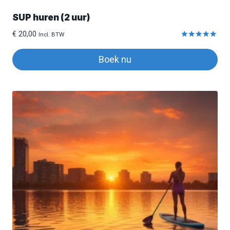
SUP huren (2 uur)
€
20,00
Incl. BTW
Gewaardeerd
5.00
Boek nu
uit 5