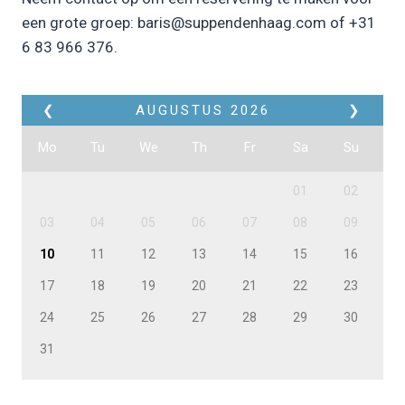
een grote groep: baris@suppendenhaag.com of +31
6 83 966 376.
❮
AUGUSTUS
2026
❯
Mo
Tu
We
Th
Fr
Sa
Su
01
02
03
04
05
06
07
08
09
10
11
12
13
14
15
16
17
18
19
20
21
22
23
24
25
26
27
28
29
30
31