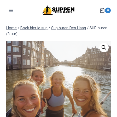
Doorgaan
naar
0
inhoud
Home
/
Boek hier je sup
/
Sup huren Den Haag
/
SUP huren
(3 uur)