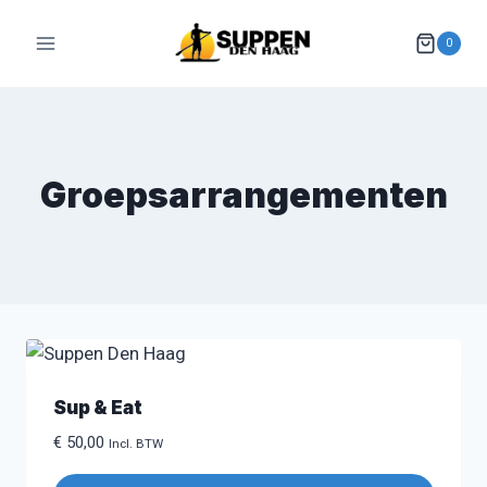
Doorgaan
naar
0
inhoud
Groepsarrangementen
Sup & Eat
€
50,00
Incl. BTW